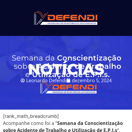
NOTÍCIAS
Leonardo Defendi
dezembro 5, 2024
[rank_math_breadcrumb]
Acompanhe como foi a “
Semana da Conscientização
sobre Acidente de Trabalho e Utilização de E.P.I.s
“.