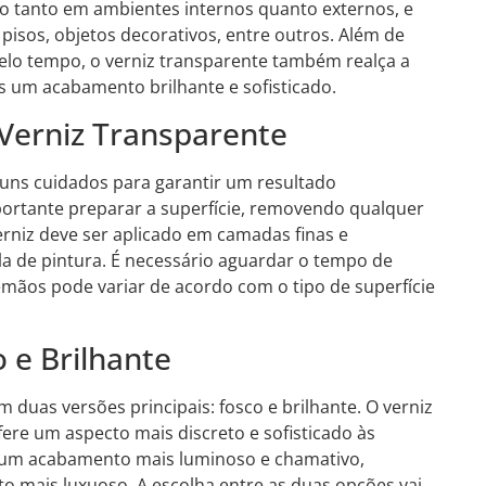
zado tanto em ambientes internos quanto externos, e
 pisos, objetos decorativos, entre outros. Além de
elo tempo, o verniz transparente também realça a
es um acabamento brilhante e sofisticado.
 Verniz Transparente
guns cuidados para garantir um resultado
importante preparar a superfície, removendo qualquer
erniz deve ser aplicado em camadas finas e
ola de pintura. É necessário aguardar o tempo de
ãos pode variar de acordo com o tipo de superfície
 e Brilhante
duas versões principais: fosco e brilhante. O verniz
re um aspecto mais discreto e sofisticado às
na um acabamento mais luminoso e chamativo,
o mais luxuoso. A escolha entre as duas opções vai