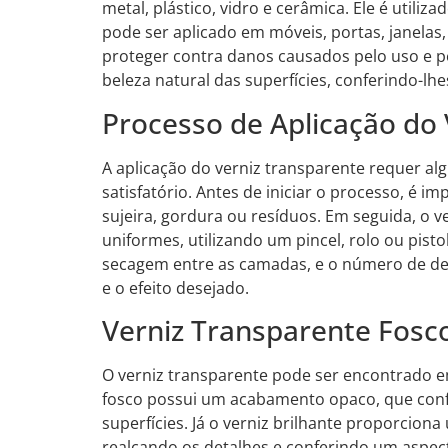
metal, plástico, vidro e cerâmica. Ele é utili
pode ser aplicado em móveis, portas, janelas,
proteger contra danos causados pelo uso e p
beleza natural das superfícies, conferindo-lh
Processo de Aplicação do
A aplicação do verniz transparente requer al
satisfatório. Antes de iniciar o processo, é 
sujeira, gordura ou resíduos. Em seguida, o v
uniformes, utilizando um pincel, rolo ou pist
secagem entre as camadas, e o número de dem
e o efeito desejado.
Verniz Transparente Fosco
O verniz transparente pode ser encontrado em 
fosco possui um acabamento opaco, que confe
superfícies. Já o verniz brilhante proporcio
realçando os detalhes e conferindo um aspect