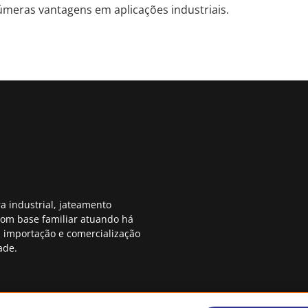
úmeras vantagens em aplicações industriais.
a industrial, jateamento
com base familiar atuando há
 importação e comercialização
ade.