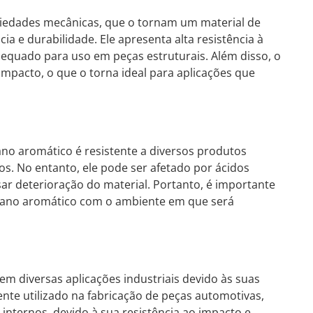
riedades mecânicas, que o tornam um material de
a e durabilidade. Ele apresenta alta resistência à
dequado para uso em peças estruturais. Além disso, o
impacto, o que o torna ideal para aplicações que
no aromático é resistente a diversos produtos
os. No entanto, ele pode ser afetado por ácidos
ar deterioração do material. Portanto, é importante
etano aromático com o ambiente em que será
m diversas aplicações industriais devido às suas
nte utilizado na fabricação de peças automotivas,
internos, devido à sua resistência ao impacto e