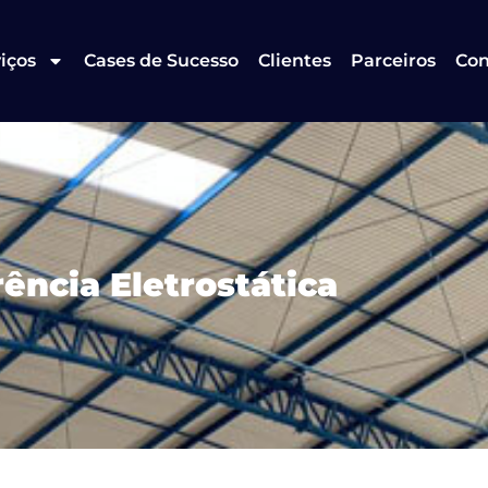
iços
Cases de Sucesso
Clientes
Parceiros
Con
rência Eletrostática