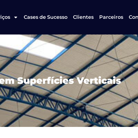
iços
Cases de Sucesso
Clientes
Parceiros
Con
 em Superfícies Verticais