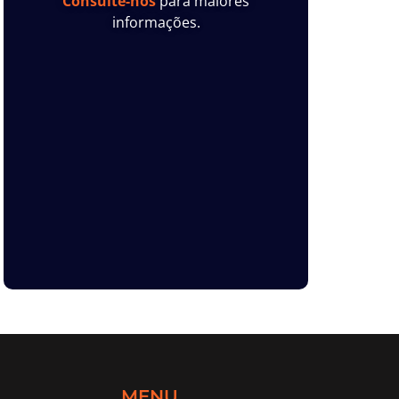
Consulte-nos
para maiores
informações.
MENU