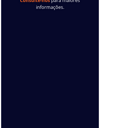
Consulte-nos
para maiores
informações.