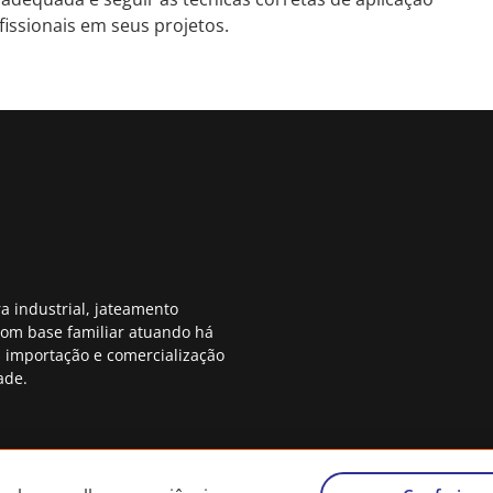
issionais em seus projetos.
a industrial, jateamento
com base familiar atuando há
 importação e comercialização
ade.